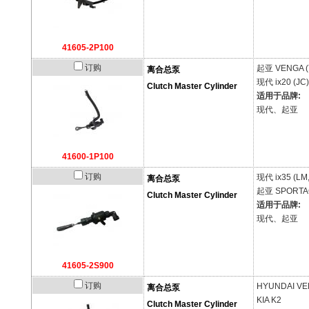
41605-2P100
订购
起亚
VENGA (
离合总泵
现代
ix20 (JC)
Clutch Master Cylinder
适用于品牌:
现代、起亚
41600-1P100
订购
现代
ix35 (LM
离合总泵
起亚
SPORTAG
Clutch Master Cylinder
适用于品牌:
现代、起亚
41605-2S900
订购
HYUNDAI V
离合总泵
KIA K2
Clutch Master Cylinder