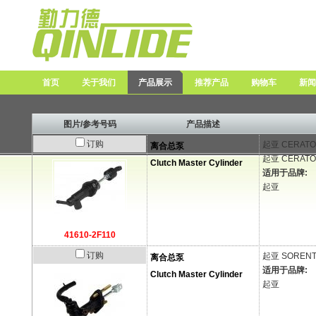
首页
关于我们
产品展示
推荐产品
购物车
新闻
图片/参考号码
产品描述
订购
起亚
CERATO 
离合总泵
起亚
CERATO 
Clutch Master Cylinder
适用于品牌:
起亚
41610-2F110
订购
起亚
SORENTO
离合总泵
适用于品牌:
Clutch Master Cylinder
起亚